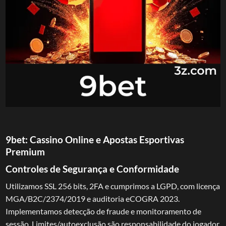
9bet: Cassino Online e Apostas Esportivas
Premium
Controles de Segurança e Conformidade
Utilizamos SSL 256 bits, 2FA e cumprimos a LGPD, com licença
MGA/B2C/2374/2019 e auditoria eCOGRA 2023.
Implementamos detecção de fraude e monitoramento de
sessão. Limites/autoexclusão são responsabilidade do jogador.