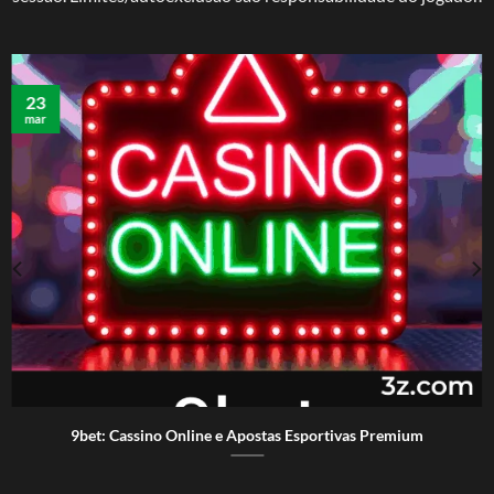
23
mar
9bet: Cassino Online e Apostas Esportivas Premium