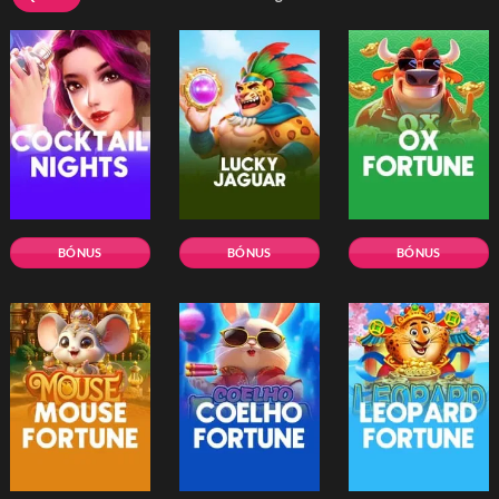
BÓNUS
BÓNUS
BÓNUS